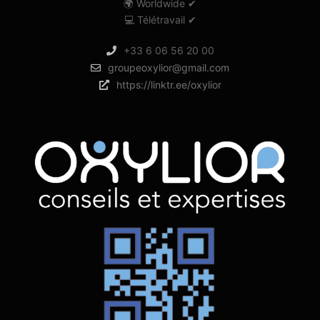
🌍 Worldwide ✔
💻 Télétravail ✔
+33 6 06 56 20 00
groupeoxylior@gmail.com
https://linktr.ee/oxylior