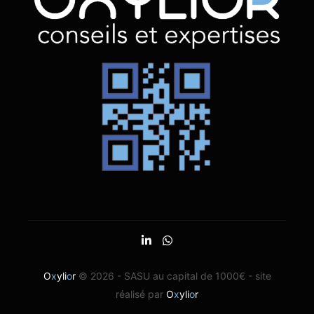
O
x
yli
o
r
© 2026 - SASU au capital de 1000€ - site
réalisé par
O
x
yli
o
r