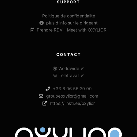
SUPPORT
Politique de confidentialité
plus d’info sur le dirigeant
Prendre RDV – Meet with OXYLIOR
CONTACT
🌍 Worldwide ✔
💻 Télétravail ✔
+33 6 06 56 20 00
groupeoxylior@gmail.com
https://linktr.ee/oxylior