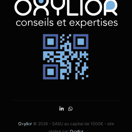
O
x
yli
o
r
© 2026 - SASU au capital de 1000€ - site
réalisé par
O
x
yli
o
r