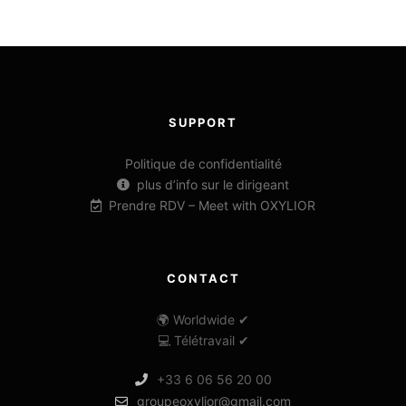
SUPPORT
Politique de confidentialité
plus d’info sur le dirigeant
Prendre RDV – Meet with OXYLIOR
CONTACT
🌍 Worldwide ✔
💻 Télétravail ✔
+33 6 06 56 20 00
groupeoxylior@gmail.com