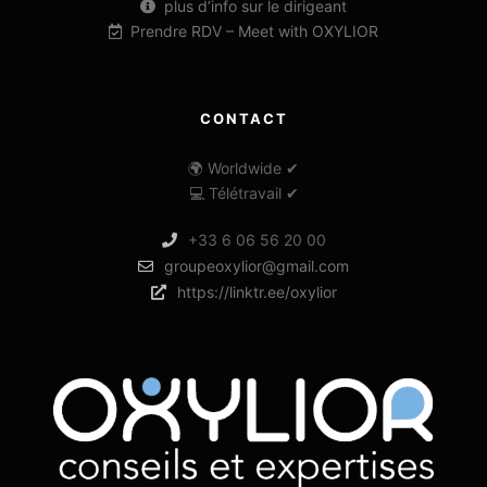
plus d’info sur le dirigeant
Prendre RDV – Meet with OXYLIOR
CONTACT
🌍 Worldwide ✔
💻 Télétravail ✔
+33 6 06 56 20 00
groupeoxylior@gmail.com
https://linktr.ee/oxylior