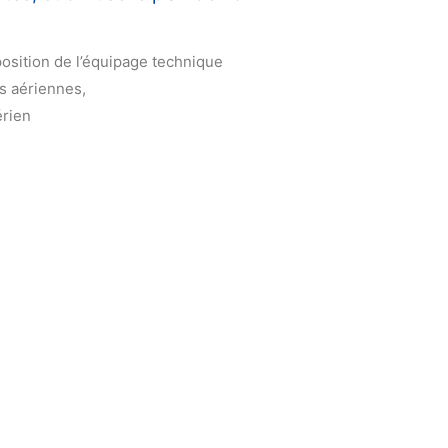
position de l’équipage technique
ns aériennes,
érien