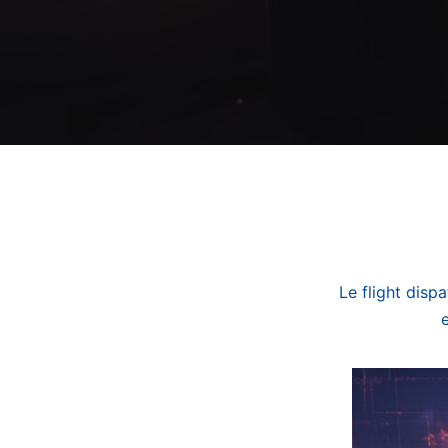
Le flight disp
e