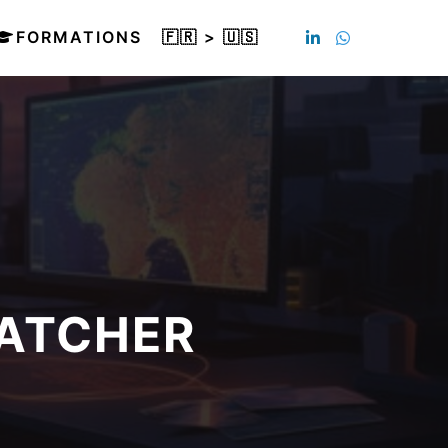
FORMATIONS
🇫🇷 > 🇺🇸
PATCHER