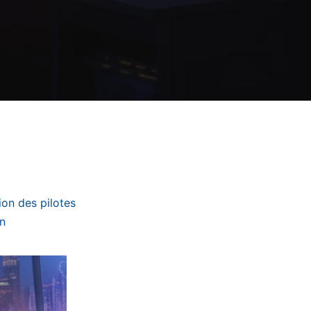
ion des pilotes
en